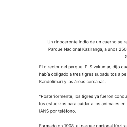
Un rinoceronte indio de un cuerno se r
Parque Nacional Kaziranga, a unos 250 
G
El director del parque, P. Sivakumar, dijo q
había obligado a tres tigres subadultos a p
Kandolimari y las áreas cercanas.
“Posteriormente, los tigres ya fueron condu
los esfuerzos para cuidar a los animales en
IANS por teléfono.
Formado en 1908, el parque nacional Kazira
UNESCO desde 1985, alberga a más de 2.20
dos tercios de la población mundial total.
Además del Parque Nacional Kaziranga, ubic