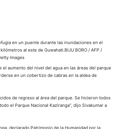
efugia en un puente durante las inundaciones en el
kilómetros al este de Guwahati.
BIJU BORO / AFP /
etty Images
ue el aumento del nivel del agua en las áreas del parque
erderse en un cobertizo de cabras en la aldea de
cidos de regreso al área del parque. Se hicieron todos
 todo el Parque Nacional Kaziranga”, dijo Sivakumar a
nga, declarado Patrimonio de la Humanidad por la
0 rinocerontes indios de un cuerno, aproximadamente
ado en el borde de los puntos críticos de