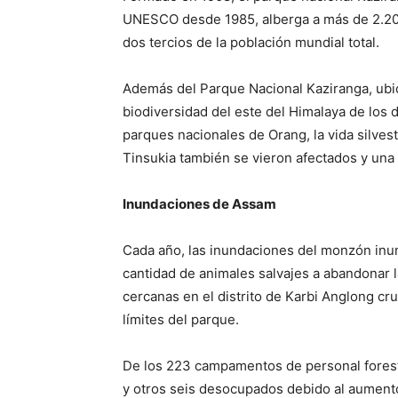
biodiversidad del este del Himalaya de los 
parques nacionales de Orang, la vida silvest
Tinsukia también se vieron afectados y una
Inundaciones de Assam
Cada año, las inundaciones del monzón inun
cantidad de animales salvajes a abandonar la
cercanas en el distrito de Karbi Anglong cr
límites del parque.
De los 223 campamentos de personal forest
y otros seis desocupados debido al aumento
Las fuertes lluvias monzónicas durante el 
estado nororiental de Assam, inundando 2,2
y 109,600 hectáreas de área de cultivo en 24