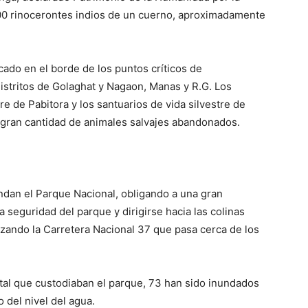
distritos de Golaghat y Nagaon, Manas y R.G. Los
re de Pabitora y los santuarios de vida silvestre de
 gran cantidad de animales salvajes abandonados.
dan el Parque Nacional, obligando a una gran
 seguridad del parque y dirigirse hacia las colinas
uzando la Carretera Nacional 37 que pasa cerca de los
al que custodiaban el parque, 73 han sido inundados
 del nivel del agua.
último mes han provocado inundaciones masivas en el
54 aldeas y afectando a alrededor de 25 mil personas
 de los 33 distritos.