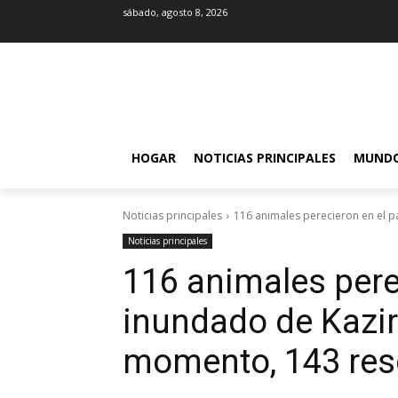
sábado, agosto 8, 2026
HOGAR
NOTICIAS PRINCIPALES
MUND
Noticias principales
116 animales perecieron en el p
Noticias principales
116 animales pere
inundado de Kazir
momento, 143 res