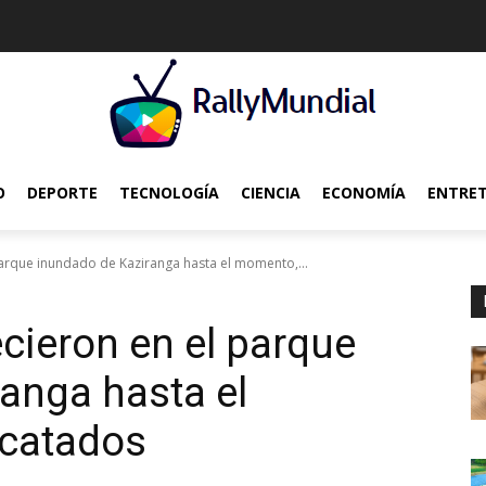
O
DEPORTE
TECNOLOGÍA
CIENCIA
ECONOMÍA
ENTRE
arque inundado de Kaziranga hasta el momento,...
cieron en el parque
anga hasta el
catados