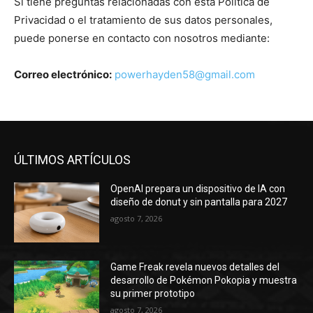
Si tiene preguntas relacionadas con esta Política de
Privacidad o el tratamiento de sus datos personales,
puede ponerse en contacto con nosotros mediante:
Correo electrónico:
powerhayden58@gmail.com
ÚLTIMOS ARTÍCULOS
OpenAI prepara un dispositivo de IA con
diseño de donut y sin pantalla para 2027
agosto 7, 2026
Game Freak revela nuevos detalles del
desarrollo de Pokémon Pokopia y muestra
su primer prototipo
agosto 7, 2026