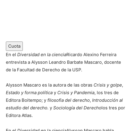
o
n
d
d
i
o
o
s
Cuota
En el
Diversidad en la ciencia
Ricardo Alexino Ferreira
entrevista a Alysson Leandro Barbate Mascaro, docente
de la Facultad de Derecho de la USP.
Alysson Mascaro es la autora de las obras
Crisis y golpe
,
Estado y forma política
y
Crisis y Pandemia
, los tres de
Editora Boitempo; y
filosofia del derecho
,
Introducción al
estudio del derecho.
y
Sociología del Derecho
los tres por
Editora Atlas.
En el
Diversidad en la ciencia
Alysson Mascaro habla