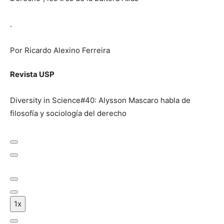
.
Por Ricardo Alexino Ferreira
Revista USP
Diversity in Science#40: Alysson Mascaro habla de
filosofía y sociología del derecho
R
e
p
p
a
S
r
u
i
R
o
s
1x
l
e
d
a
e
b