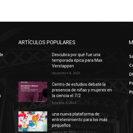
ARTÍCULOS POPULARES
M
de
Descubra por qué fue una
S
temporada épica para Max
C
Verstappen
diciembre 8, 2023
D
Po
Centro de estudios debate la
presencia de niñas y mujeres en
P
u
la ciencia el 7/2
febrero 6, 2024
una nueva plataforma de
entretenimiento para los más
pequeños
marzo 29, 2021