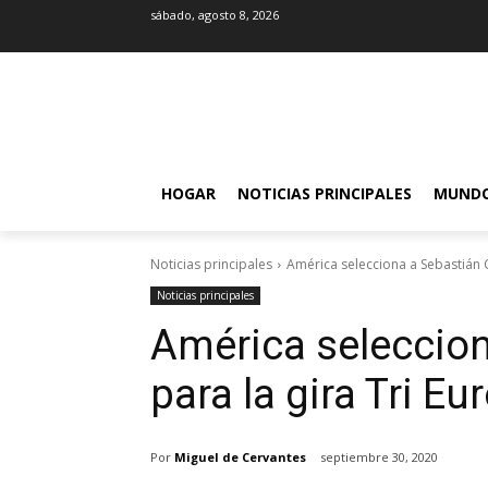
sábado, agosto 8, 2026
HOGAR
NOTICIAS PRINCIPALES
MUND
Noticias principales
América selecciona a Sebastián 
Noticias principales
América seleccio
para la gira Tri E
Por
Miguel de Cervantes
septiembre 30, 2020