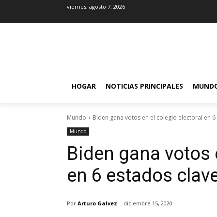
viernes, agosto 7, 2026
HOGAR
NOTICIAS PRINCIPALES
MUND
Mundo
Biden gana votos en el colegio electoral en 6
Mundo
Biden gana votos e
en 6 estados clav
Por
Arturo Galvez
diciembre 15, 2020