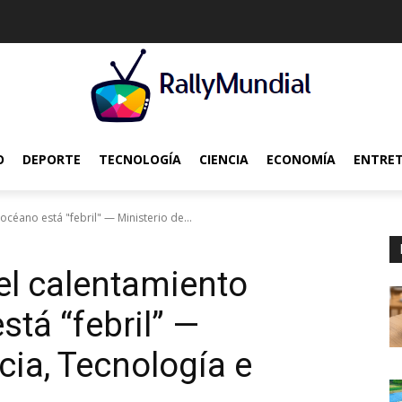
O
DEPORTE
TECNOLOGÍA
CIENCIA
ECONOMÍA
ENTRE
céano está "febril" — Ministerio de...
el calentamiento
stá “febril” —
cia, Tecnología e