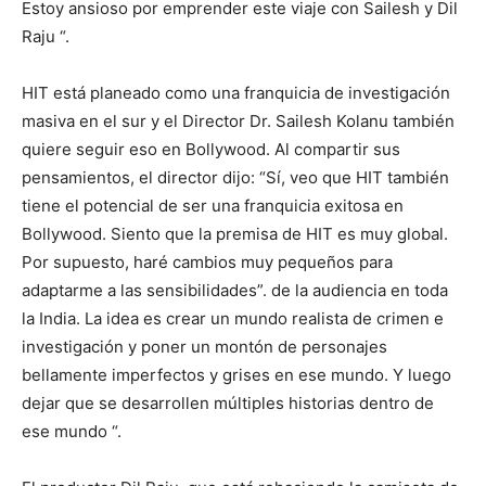
quiere seguir eso en Bollywood. Al compartir sus
pensamientos, el director dijo: “Sí, veo que HIT también
tiene el potencial de ser una franquicia exitosa en
Bollywood. Siento que la premisa de HIT es muy global.
Por supuesto, haré cambios muy pequeños para
adaptarme a las sensibilidades”. de la audiencia en toda
la India. La idea es crear un mundo realista de crimen e
investigación y poner un montón de personajes
bellamente imperfectos y grises en ese mundo. Y luego
dejar que se desarrollen múltiples historias dentro de
ese mundo “.
El productor Dil Raju, que está rehaciendo la camiseta de
Nani en hindi con Shahid Kapoor, respaldará esta
aventura bajo la bandera de Dil Raju Productions junto
con Kuldeep Rathore. La película está ahora en
preproducción y saldrá a la venta en 2021. Pronto se