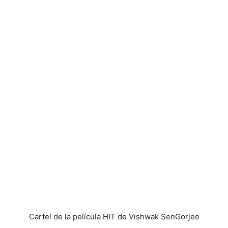
Cartel de la película HIT de Vishwak Sen
Gorjeo
El Dr. Sailesh Kolanu agrega: “Sentí que Raj podía evocar
ese tipo de respuesta. He estado siguiendo el trabajo de
Rajkummar desde que vi a Shaitaan. Es un actor
excelente y ha logrado sorprendernos cada vez con sus
actuaciones. Estoy realmente emocionado de estar