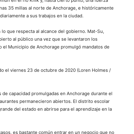
ún en el río Knik y, hasta cierto punto, una fuerza
unas 35 millas al norte de Anchorage, e históricamente
 diariamente a sus trabajos en la ciudad.
 lo que respecta al alcance del gobierno. Mat-Su,
ierto al público una vez que se levantaron los
do el Municipio de Anchorage promulgó mandatos de
do el viernes 23 de octubre de 2020 (Loren Holmes /
es de capacidad promulgadas en Anchorage durante el
taurantes permanecieron abiertos. El distrito escolar
ande del estado en abrirse para el aprendizaje en la
casos, es bastante común entrar en un negocio que no