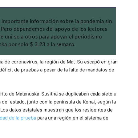
 importante información sobre la pandemia sin
. Pero dependemos del apoyo de los lectores
re unirse a otros para apoyar el periodismo
ka por solo $ 3.23 a la semana.
a de coronavirus, la región de Mat-Su escapó en gran
éficit de pruebas a pesar de la falta de mandatos de
strito de Matanuska-Susitna se duplicaban cada siete u
 del estado, junto con la península de Kenai, según la
 Los datos estatales muestran que los residentes de
idad de la prueba
para una región en el sistema de