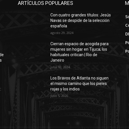
ARTÍCULOS POPULARES
M
Con cuatro grandes títulos: Jesús
S
Navas se despide de la selección
C
española
agosto 29, 2024
D
Po
Cierran espacio de acogida para
mujeres sin hogar en Tijuca; los
P
de
habituales critican | Rio de
s
Janeiro
julio 10, 2024
Los Bravos de Atlanta no siguen
el mismo camino que los pieles
:
rojas y los indios
julio 5, 2020