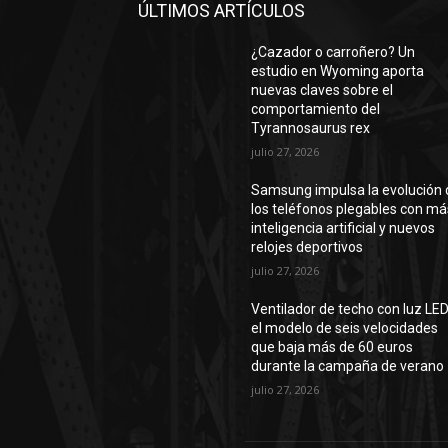
ÚLTIMOS ARTÍCULOS
¿Cazador o carroñero? Un
estudio en Wyoming aporta
nuevas claves sobre el
comportamiento del
Tyrannosaurus rex
julio 27, 2026
Samsung impulsa la evolución 
los teléfonos plegables con má
inteligencia artificial y nuevos
relojes deportivos
julio 27, 2026
Ventilador de techo con luz LED
el modelo de seis velocidades
que baja más de 60 euros
durante la campaña de verano
julio 27, 2026