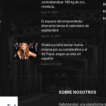
contrabandear 180 kg de oro,
D
revela la...
Po
julio 19, 2020
P
u
El espacio del emprendedor
itinerante lanza el calendario de
septiembre
agosto 31, 2021
Shakira podría lanzar nueva
música por su cumpleaños y el
de Piqué, según un sitio en
español
febrero 22, 2023
SOBRE NOSOTROS
RallyMundial, una plataforma d