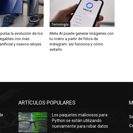
Tecnología
ulsa la evolución de los
Meta AI puede generar imágenes con
legables con más
tu rostro a partir de fotos de
artificial y nuevos relojes
Instagram: así funciona y cómo
evitarlo
ARTÍCULOS POPULARES
M
de
Los paquetes maliciosos para
S
Python se están utilizando
C
nuevamente para robar datos