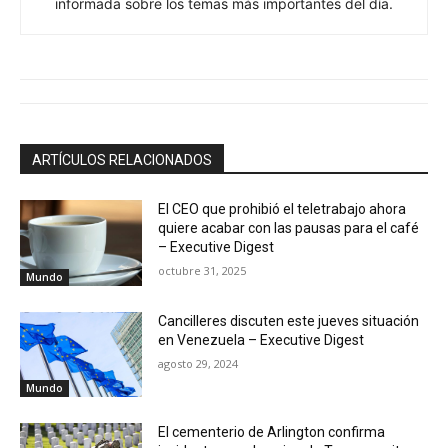
ARTÍCULOS RELACIONADOS
El CEO que prohibió el teletrabajo ahora
quiere acabar con las pausas para el café
– Executive Digest
octubre 31, 2025
Mundo
Cancilleres discuten este jueves situación
en Venezuela – Executive Digest
agosto 29, 2024
Mundo
El cementerio de Arlington confirma
incidente con el equipo de Trump y reitera
su negativa a cualquier acto político –
Noticias
Mundo
agosto 29, 2024