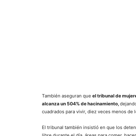
También aseguran que
el tribunal de muj
alcanza un 504% de hacinamiento,
dejand
cuadrados para vivir, diez veces menos de l
El tribunal también insistió en que los det
libre durante el día, áreas para comer, hacer