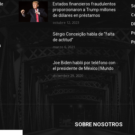
de
Estados financieros fraudulentos
S
proporcionaron a Trump millones
C
de dólares en préstamos
octubre 12, 2023
D
Po
Sérgio Conceição habla de “falta
de actitud”
P
u
marzo 6, 2021
Joe Biden habló por teléfono con
el presidente de México | Mundo
diciembre 29, 2020
SOBRE NOSOTROS