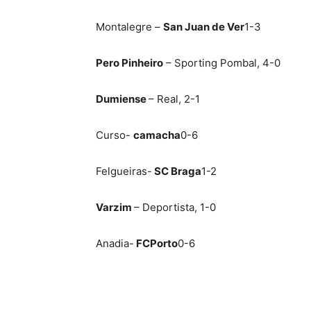
Montalegre –
San Juan de Ver
1-3
Pero Pinheiro
– Sporting Pombal, 4-0
Dumiense
– Real, 2-1
Curso-
camacha
0-6
Felgueiras-
SC Braga
1-2
Varzim
– Deportista, 1-0
Anadia-
FCPorto
0-6