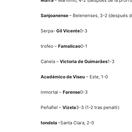
Mafra
– Marítimo, 4-2 (después de la prórr
Sanjoanense
– Belenenses, 3-2 (después de
Serpa-
Gil Vicente
0-3
trofeo –
Famalicao
0-1
Canela –
Victoria de Guimarães
1-3
Académico de Viseu
– Este, 1-0
inmortal –
Farense
0-3
Peñafiel –
Vizela
3-3 (1-2 tras penalti)
tondela
–Santa Clara, 2-0