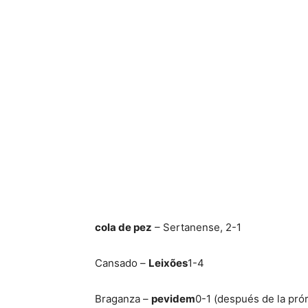
cola de pez
– Sertanense, 2-1
Cansado –
Leixões
1-4
Braganza –
pevidem
0-1 (después de la pró