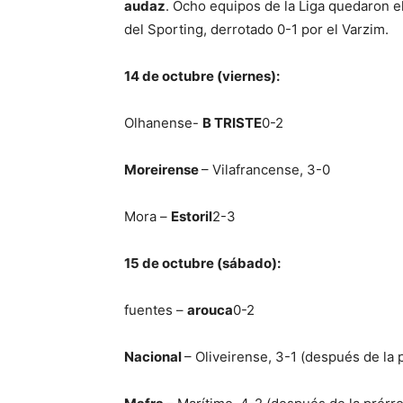
audaz
. Ocho equipos de la Liga quedaron e
del Sporting, derrotado 0-1 por el Varzim.
14 de octubre (viernes):
Olhanense-
B TRISTE
0-2
Moreirense
– Vilafrancense, 3-0
Mora –
Estoril
2-3
15 de octubre (sábado):
fuentes –
arouca
0-2
Nacional
– Oliveirense, 3-1 (después de la 