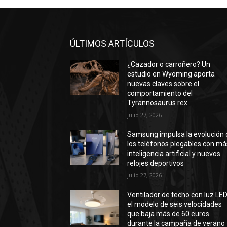
ÚLTIMOS ARTÍCULOS
¿Cazador o carroñero? Un
estudio en Wyoming aporta
nuevas claves sobre el
comportamiento del
Tyrannosaurus rex
julio 27, 2026
Samsung impulsa la evolución 
los teléfonos plegables con má
inteligencia artificial y nuevos
relojes deportivos
julio 27, 2026
Ventilador de techo con luz LED
el modelo de seis velocidades
que baja más de 60 euros
durante la campaña de verano