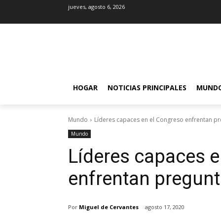
jueves, agosto 6, 2026
HOGAR
NOTICIAS PRINCIPALES
MUND
Mundo
Líderes capaces en el Congreso enfrentan p
Mundo
Líderes capaces e
enfrentan pregun
Por
Miguel de Cervantes
agosto 17, 2020