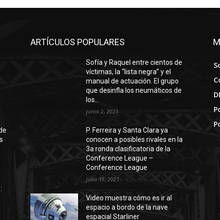
ARTÍCULOS POPULARES
M
Sofía y Raquel entre cientos de
S
víctimas, la “lista negra” y el
C
manual de actuación. El grupo
que desinfla los neumáticos de
D
los...
Po
junio 2, 2023
P
de
P. Ferreira y Santa Clara ya
s
conocen a posibles rivales en la
3a ronda clasificatoria de la
Conference League –
Conference League
julio 19, 2021
:
Video muestra cómo es ir al
espacio a bordo de la nave
espacial Starliner