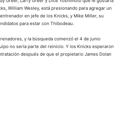
dy Greer, Larry Greer y Dice Yoshimoto que le gustaría
icks, William Wesley, está presionando para agregar un
ntrenador en jefe de los Knicks, y Mike Miller, su
andidatos para estar con Thibodeau.
ntrenadores, y la búsqueda comenzó el 4 de junio
po no sería parte del reinicio. Y los Knicks esperaron
contratación después de que el propietario James Dolan