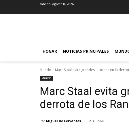
sábado, agosto 8, 2026
HOGAR
NOTICIAS PRINCIPALES
MUND
Mundo
Marc Staal evita grandes lesiones en la derrot
Mundo
Marc Staal evita g
derrota de los Ran
Por
Miguel de Cervantes
julio 30, 2020