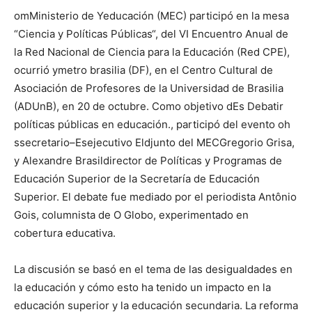
om
Ministerio de
Y
educación
(MEC)
participó en la mesa
“
Ciencia y Políticas Públicas
“
,
del VI Encuentro Anual de
la Red Nacional de Ciencia para la Educación
(Red CPE)
,
ocurrió y
metro
brasilia
(DF),
en el Centro Cultural de
Asociación de Profesores de la Universidad de Brasilia
(
ADUnB
)
,
en
20 de octubre.
Como
objetivo d
Es
Debatir
políticas públicas en educación.
,
participó
del evento
oh
s
secretario
–
Es
ejecutivo
El
djunto
del MEC
Gregorio Grisa
,
y Alexandre Brasil
director de Políticas y Programas de
Educación Superior de la Secretaría de Educación
Superior
.
El debate fue mediado por el periodista Antônio
Gois
,
columnista de O Globo
,
experimentado
en
cobertura educativa
.
La discusión se basó en el tema de las desigualdades en
la educación y cómo esto ha tenido un impacto en la
educación superior y la educación secundaria. La reforma