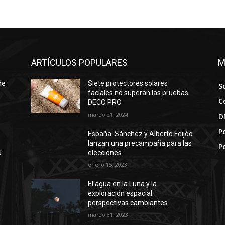
ARTÍCULOS POPULARES
M
de
Siete protectores solares
S
faciales no superan las pruebas
C
DECO PRO
marzo 21, 2024
D
Po
España. Sánchez y Alberto Feijóo
lanzan una precampaña para las
P
u
elecciones
enero 15, 2023
El agua en la Luna y la
exploración espacial:
perspectivas cambiantes
marzo 31, 2023