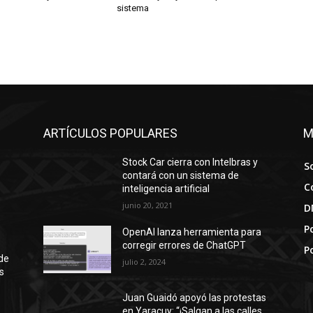
sistema
ARTÍCULOS POPULARES
M
Stock Car cierra con Intelbras y
S
contará con un sistema de
C
inteligencia artificial
junio 20, 2021
D
Po
OpenAI lanza herramienta para
corregir errores de ChatGPT
P
de
julio 2, 2024
s
Juan Guaidó apoyó las protestas
en Yaracuy: “¡Salgan a las calles