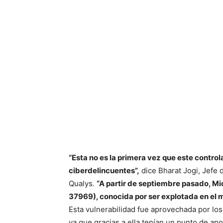
“Esta no es la primera vez que este contr
ciberdelincuentes”,
dice Bharat Jogi, Jefe 
Qualys
.
“A partir de septiembre pasado, Mi
37969), conocida por ser explotada en el
Esta vulnerabilidad fue aprovechada por los
ya que gracias a ella tenían un punto de apo