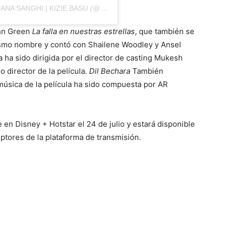
ANA SANGHI | KIZIE BASU
(@ SANJANASANGHI96) EN
10 DE JULIO
ohn Green
La falla en nuestras estrellas
, que también se
mismo nombre y contó con Shailene Woodley y Ansel
la ha sido dirigida por el director de casting Mukesh
 director de la película.
Dil Bechara
También
música de la película ha sido compuesta por AR
 en Disney + Hotstar el 24 de julio y estará disponible
ptores de la plataforma de transmisión.