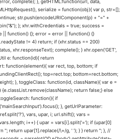
ror, complete); }, getHTML:function(url, data,
LHttpRequest(), serialize = function(obj){ var p, str=[];
) continue; str.push(encodeURIComponent(p) + "=" +
in("&"); }; xhr.withCredentials = true; success =
| function() {}; error = error || function() {}
.readyState != 4) return; if (xhr.status == 200)
atus, xhr.responseText); complete(); } xhr.open('GET',
Util e: function(id){ return
: function(element){ var rect, top, bottom; if
undingClientRect(); top=rect.top; bottom=rect.bottom;
ht); }, toggleClass: function(id, className){ var e =
) {e.classList.remove(className); return false;} else
toggleSearch: function(){ if
'mainSearchInput').focus(); }, getUrlParameter:
split('?'), vars, upar, i; url.shift(); vars =
< vars.length; i++) { upar = vars[i].split('='); if (upar[0]
 return upar[1].replace(/\+/g, ' '); } } return ''; }, //
seconds = parseInt(OD.e('body').getAttribute('data-