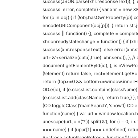
success(JSON.parse(xhr.responseText)); }, er
success, error, complete) { var xhr = new XM
for (p in obj) { if (!obj.hasOwnProperty(p)
encodeURIComponent(obj[p])); } return str.jo
success || function() {}; complete = complete |
xhr.onreadystatechange = function() { if (xhr
success(xhr.responseText); else error(xhr.st
url+'&'+serialize(data),true); xhr.send(); }, // 
document.getElementById(id); }, isInViewPort
(!element) return false; rect=element.getBo
return (top>=0 && bottom<=window.innerHeig
OD.e(id); if (e.classList.contains(className)
{e.classList.add(className); return true;} }, 
(OD.toggleClass('mainSearch', 'show')) OD.e(
function(name) { var url = window.location.href.
unescape(url.join('?')).split('&'); for (i = 0; i 
=== name) { if (upar[1] === undefined) return '';
Resfresh setupPageRefresh: function(){ var 