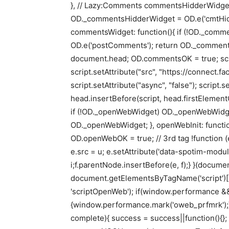
}, // Lazy:Comments commentsHidderWidget:
OD._commentsHidderWidget = OD.e('cmtHidd
commentsWidget: function(){ if (!OD._com
OD.e('postComments'); return OD._commentsW
document.head; OD.commentsOK = true; scri
script.setAttribute("src", "https://connect
script.setAttribute("async", "false"); script.
head.insertBefore(script, head.firstElement
if (!OD._openWebWidget) OD._openWebWidge
OD._openWebWidget; }, openWebInit: functio
OD.openWebOK = true; // 3rd tag !function (e,
e.src = u; e.setAttribute('data-spotim-module
i;f.parentNode.insertBefore(e, f);} }(documen
document.getElementsByTagName('script')[0
'scriptOpenWeb'); if(window.performance &
{window.performance.mark('oweb_prfmrk');} },
complete){ success = success||function(){};