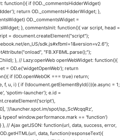
 function(){ if (!OD._commentsHidderWidget)
der'); return OD._commentsHidderWidget; },
mentsWidget) OD._commentsWidget =
idget; }, commentsInit: function(){ var script, head =
pt = document.createElement("script");
.facebook.net/en_US/sdk.js#xfbml=1&version=v2.6");
setAttribute("onload", "FB.XFBML.parse();");
Child); }, // Lazy:openWeb openWebWidget: function(){
t = OD.e('widgetOpenWeb'); return
n(){ if (OD.openWebOK === true) return;
 f, u, i) { if (!document.getElementById(i)){e.async = 1;
', 'spotim-launcher'); e.id =
t.createElement('script'),
], '//launcher.spot.im/spot/sp_ScWcqqRz',
& typeof window.performance.mark == 'function')
 // Ajax getJSON: function(url, data, success, error,
 OD.getHTML(url, data, function(responseText){