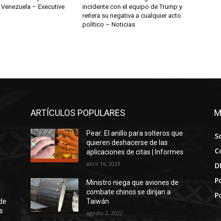
 Venezuela – Executive
incidente con el equipo de Trump y
reitera su negativa a cualquier acto
político – Noticias
ARTÍCULOS POPULARES
M
Pear: El anillo para solteros que
S
quieren deshacerse de las
C
aplicaciones de citas | Informes
abril 16, 2023
D
Po
Ministro niega que aviones de
combate chinos se dirijan a
P
de
Taiwán
s
agosto 2, 2022