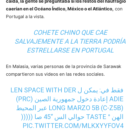
caída, la gente se preguntaba si los restos del naufragio
caerían en el Océano Índico, México o el Atlántico,
con
Portugal a la vista.
COHETE CHINO QUE CAE
SALVAJEMENTE A LA TIERRA PODRÍA
ESTRELLARSE EN PORTUGAL
En Malasia, varias personas de la provincia de Sarawak
compartieron sus videos en las redes sociales.
فقط في: يمكن ل LEN SPACE WITH DER
ADIE إعادة دخول جمهورية الصين (PRC)
LONG MARZO 5B (C-Z5B) عبر المحيط
الهن ° TASTE حوالي الس “45 صا (((((
PIC.TWITTER.COM/MLKXYYFOV4