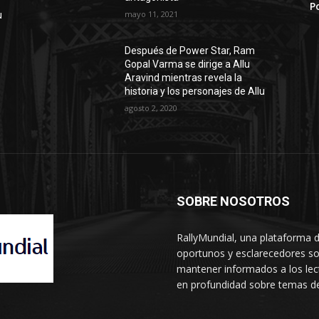
P
mayo 11, 2021
u
Después de Power Star, Ram
Gopal Varma se dirige a Allu
Aravind mientras revela la
historia y los personajes de Allu
agosto 2, 2020
SOBRE NOSOTROS
RallyMundial, una plataforma d
oportunos y esclarecedores so
mantener informados a los lect
en profundidad sobre temas de