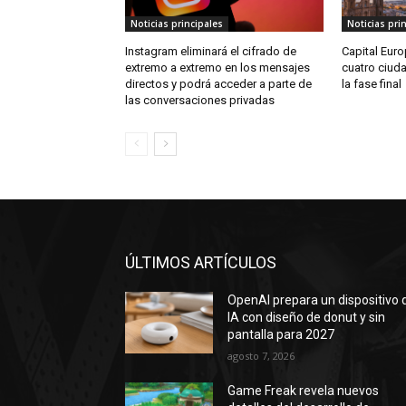
Noticias principales
Noticias pri
Instagram eliminará el cifrado de
Capital Euro
extremo a extremo en los mensajes
cuatro ciud
directos y podrá acceder a parte de
la fase final
las conversaciones privadas
ÚLTIMOS ARTÍCULOS
OpenAI prepara un dispositivo 
IA con diseño de donut y sin
pantalla para 2027
agosto 7, 2026
Game Freak revela nuevos