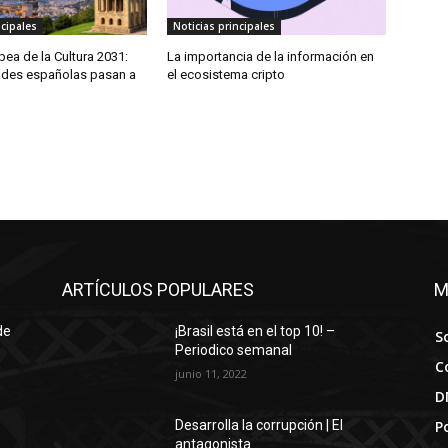
ncipales
Noticias principales
pea de la Cultura 2031:
La importancia de la información en
ades españolas pasan a
el ecosistema cripto
ARTÍCULOS POPULARES
M
de
¡Brasil está en el top 10! –
S
Periodico semanal
C
junio 11, 2022
D
Po
Desarrolla la corrupción | El
antagonista