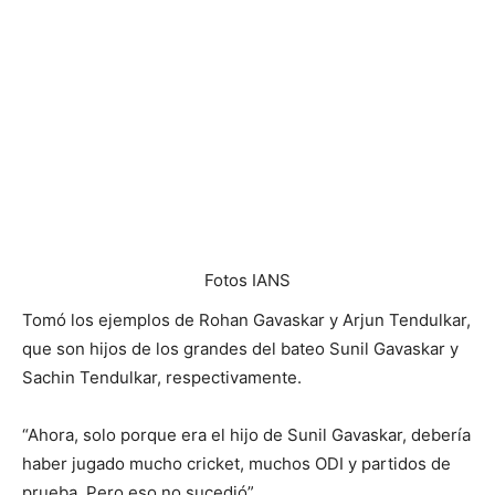
Fotos IANS
Tomó los ejemplos de Rohan Gavaskar y Arjun Tendulkar,
que son hijos de los grandes del bateo Sunil Gavaskar y
Sachin Tendulkar, respectivamente.
“Ahora, solo porque era el hijo de Sunil Gavaskar, debería
haber jugado mucho cricket, muchos ODI y partidos de
prueba. Pero eso no sucedió”.
“Y cuando jugó para la India, fue porque siempre lo
estaba haciendo muy bien para Bengala. De hecho, olvide
todo eso, ni siquiera estaba jugando en el equipo Mumbai