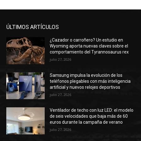
teléfonos plegables con más inteligencia
artificial y nuevos relojes deportivos
julio 27, 2026
Ventilador de techo con luz LED: el modelo
de seis velocidades que baja más de 60
euros durante la campaña de verano
julio 27, 2026
ARTÍCULOS POPULARES
Los pilotos de F1 instan a los aficionados a
que se abstengan de utilizar banderas en
los Países Bajos | Fórmula 1
septiembre 3, 2021
Lula podría posponer su viaje a México
para asistir a la toma de posesión de
Sheinbaum – 22/08/2024 – Mundo