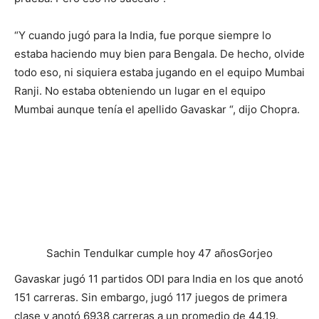
Ranji. No estaba obteniendo un lugar en el equipo
Mumbai aunque tenía el apellido Gavaskar “, dijo Chopra.
Sachin Tendulkar cumple hoy 47 años
Gorjeo
Gavaskar jugó 11 partidos ODI para India en los que anotó
151 carreras. Sin embargo, jugó 117 juegos de primera
clase y anotó 6938 carreras a un promedio de 44.19.
“Se puede decir lo mismo sobre Arjun Tendulkar. Debido
a que es el hijo de Tendulkar, no se le dio nada en una
bandeja. No tuvo fácil acceso al equipo de cricket indio.
No había selecciones tan inútiles incluso en la India
equipo sub-19. Cada vez que se realiza la selección, se
debe a un excelente desempeño “, dijo Chopra sobre el
equipo indio de cricket.