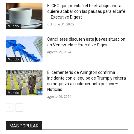
incidente con el equipo de Trump y reitera
su negativa a cualquier acto político –
Noticias
Mundo
agosto 29, 2024
MÁS POPULAR
¿Cazador o carroñero? Un estudio en
Wyoming aporta nuevas claves sobre el
comportamiento del Tyrannosaurus rex
julio 27, 2026
Samsung impulsa la evolución de los
teléfonos plegables con más inteligencia
artificial y nuevos relojes deportivos
julio 27, 2026