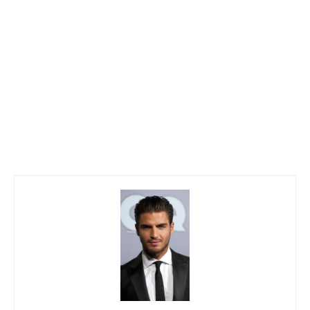
Miguel de Cervantes
Miguel de Cervantes es autor en Rallymundial.net, donde
contribuye con contenidos informativos sobre noticias,
política, negocios, tecnología, deportes, entretenimiento y
estilo de vida. Su enfoque se centra en ofrecer una
cobertura clara, accesible y orientada al lector, ayudando
a comprender la actualidad de forma sencilla y directa.
Prioriza la información útil y las historias relevantes, con un
estilo profesional que busca mantener a la audiencia bien