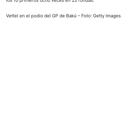
los 10 primeros ocho veces en 22 rondas.
Vettel en el podio del GP de Bakú – Foto: Getty Images