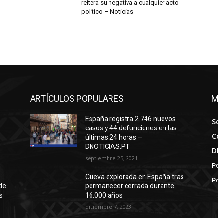
reitera su negativa a cualquier acto
político – Noticias
ARTÍCULOS POPULARES
M
España registra 2.746 nuevos
S
casos y 44 defunciones en las
C
últimas 24 horas –
DNOTICIAS.PT
D
septiembre 25, 2021
Po
Cueva explorada en España tras
P
de
permanecer cerrada durante
s
16.000 años
diciembre 7, 2023