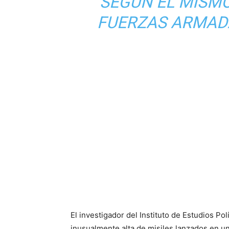
SEGÚN EL MISM
FUERZAS ARMADA
El investigador del Instituto de Estudios Po
inusualmente alta de misiles lanzados en u