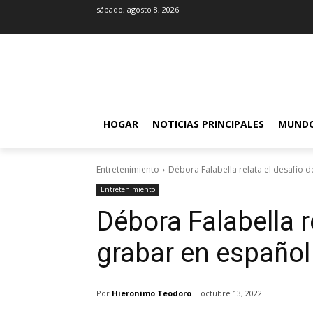
sábado, agosto 8, 2026
HOGAR
NOTICIAS PRINCIPALES
MUND
Entretenimiento
Débora Falabella relata el desafío de
Entretenimiento
Débora Falabella r
grabar en español 
Por
Hieronimo Teodoro
octubre 13, 2022