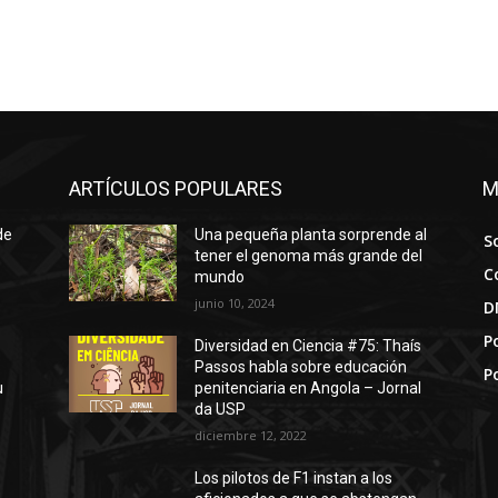
ARTÍCULOS POPULARES
M
de
Una pequeña planta sorprende al
S
tener el genoma más grande del
C
mundo
junio 10, 2024
D
Po
Diversidad en Ciencia #75: Thaís
Passos habla sobre educación
P
u
penitenciaria en Angola – Jornal
da USP
diciembre 12, 2022
Los pilotos de F1 instan a los