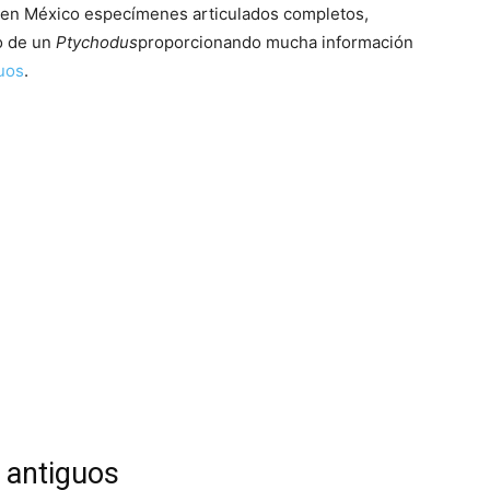
o en México especímenes articulados completos,
o de un
Ptychodus
proporcionando mucha información
uos
.
 antiguos