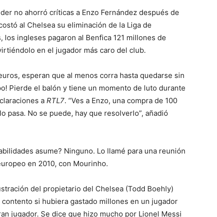
jder no ahorró críticas a Enzo Fernández después de
 costó al Chelsea su eliminación de la Liga de
 los ingleses pagaron al Benfica 121 millones de
irtiéndolo en el jugador más caro del club.
 euros, esperan que al menos corra hasta quedarse sin
o! Pierde el balón y tiene un momento de luto durante
declaraciones a
RTL7
. “Ves a Enzo, una compra de 100
lo pasa. No se puede, hay que resolverlo”, añadió
sabilidades asume? Ninguno. Lo llamé para una reunión
europeo en 2010, con Mourinho.
ustración del propietario del Chelsea (Todd Boehly)
a contento si hubiera gastado millones en un jugador
an jugador. Se dice que hizo mucho por Lionel Messi