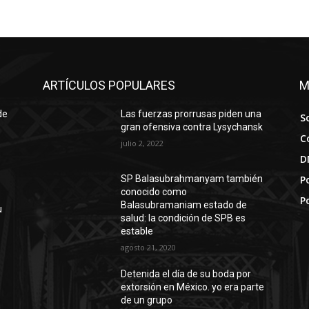
ARTÍCULOS POPULARES
M
de
Las fuerzas prorrusas piden una
S
gran ofensiva contra Lysychansk
C
julio 2, 2022
D
Po
SP Balasubrahmanyam también
conocido como
P
Balasubramaniam estado de
u
salud: la condición de SPB es
estable
agosto 21, 2020
Detenida el día de su boda por
extorsión en México. yo era parte
de un grupo