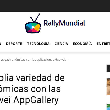
O
DEPORTE
TECNOLOGÍA
CIENCIA
ECONOMÍA
ENTRE
nes gastronómicas con las aplicaciones Huawei...
plia variedad de
ómicas con las
wei AppGallery