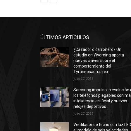
ÚLTIMOS ARTÍCULOS
¿Cazador o carroñero? Un
estudio en Wyoming aporta
nuevas claves sobre el
comportamiento del
Tyrannosaurus rex
julio 27, 2026
Samsung impulsa la evolución 
los teléfonos plegables con má
inteligencia artificial y nuevos
relojes deportivos
julio 27, 2026
Ventilador de techo con luz LED
el modelo de seis velocidades