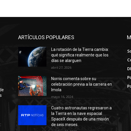
ARTÍCULOS POPULARES
M
La rotación de la Tierra cambia:
S
qué significa realmente que los
C
días se alarguen
abril 27, 2026
D
Po
Norris comenta sobre su
celebración previa a la carrera en
P
de
Imola
s
mayo 16, 2024
Cuatro astronautas regresaron a
la Tierra en la nave espacial
SpaceX después de una misión
:
de seis meses.