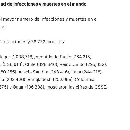
dad de infecciones y muertes en el mundo
el mayor número de infecciones y muertes en el
te.
0 infecciones y 78.772 muertes.
lugar (1,038,716), seguida de Rusia (764,215),
o (338,913), Chile (328,846), Reino Unido (295,632),
260.255), Arabia Saudita (248.416), Italia (244.216),
ania (202.426), Bangladesh (202.066), Colombia
875) y Qatar (106,308), mostraron las cifras de CSSE.