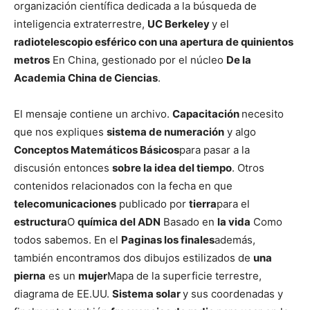
organización científica dedicada a la búsqueda de
inteligencia extraterrestre,
UC Berkeley
y el
radiotelescopio esférico con una apertura de quinientos
metros
En China, gestionado por el núcleo
De la
Academia China de Ciencias
.
El mensaje contiene un archivo.
Capacitación
necesito
que nos expliques
sistema de numeración
y algo
Conceptos Matemáticos Básicos
para pasar a la
discusión entonces
sobre la idea del tiempo
. Otros
contenidos relacionados con la fecha en que
telecomunicaciones
publicado por
tierra
para el
estructura
O
química del ADN
Basado en
la vida
Como
todos sabemos. En el
Paginas
los finales
además,
también encontramos dos dibujos estilizados de
una
pierna
es un
mujer
Mapa de la superficie terrestre,
diagrama de EE.UU.
Sistema solar
y sus coordenadas y