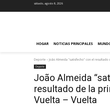
sábado, agosto 8, 2026
HOGAR
NOTICIAS PRINCIPALES
MUND
Deporte
João Almeida "satisfecho" con el resultado d
Deporte
João Almeida “sat
resultado de la pr
Vuelta – Vuelta