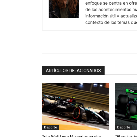
enfoque se centra en ofre
de los acontecimientos má
información útil y actual
contexto de los temas qu
ARTÍCULOS RELACIONADOS
Deporte
Deporte
Toto Wolff ve a Mercedes en otro
“El coche ti