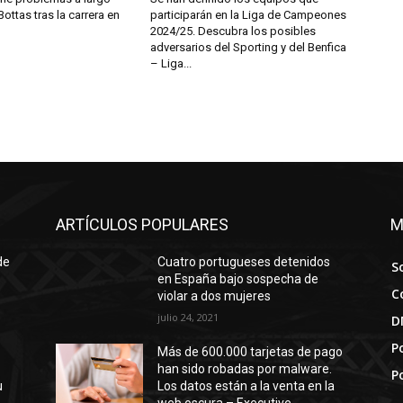
Bottas tras la carrera en
participarán en la Liga de Campeones
2024/25. Descubra los posibles
adversarios del Sporting y del Benfica
– Liga...
ARTÍCULOS POPULARES
M
de
Cuatro portugueses detenidos
S
en España bajo sospecha de
C
violar a dos mujeres
julio 24, 2021
D
Po
Más de 600.000 tarjetas de pago
han sido robadas por malware.
P
u
Los datos están a la venta en la
web oscura – Executive...