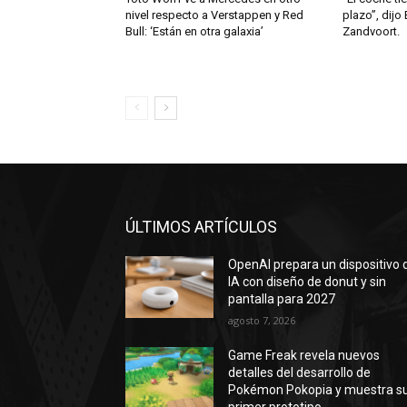
nivel respecto a Verstappen y Red
plazo”, dijo 
Bull: ‘Están en otra galaxia’
Zandvoort.
ÚLTIMOS ARTÍCULOS
OpenAI prepara un dispositivo 
IA con diseño de donut y sin
pantalla para 2027
agosto 7, 2026
Game Freak revela nuevos
detalles del desarrollo de
Pokémon Pokopia y muestra s
primer prototipo