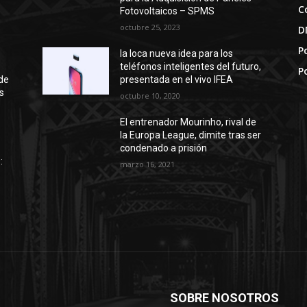
C
Fotovoltaicos – SPMS
octubre 25, 2023
D
Po
la loca nueva idea para los
teléfonos inteligentes del futuro,
P
de
presentada en el vivo IFEA
s
octubre 10, 2020
El entrenador Mourinho, rival de
la Europa League, dimite tras ser
condenado a prisión
:
marzo 16, 2021
SOBRE NOSOTROS