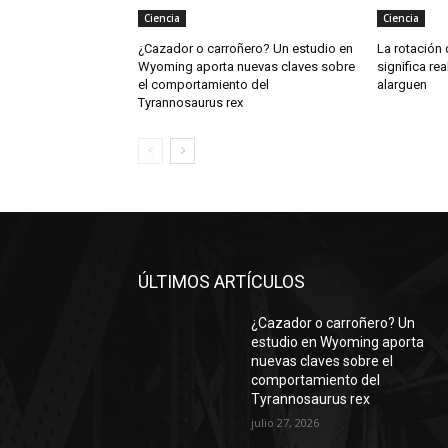
Ciencia
Ciencia
¿Cazador o carroñero? Un estudio en
La rotación 
Wyoming aporta nuevas claves sobre
significa re
el comportamiento del
alarguen
Tyrannosaurus rex
ÚLTIMOS ARTÍCULOS
¿Cazador o carroñero? Un
estudio en Wyoming aporta
nuevas claves sobre el
comportamiento del
Tyrannosaurus rex
julio 27, 2026