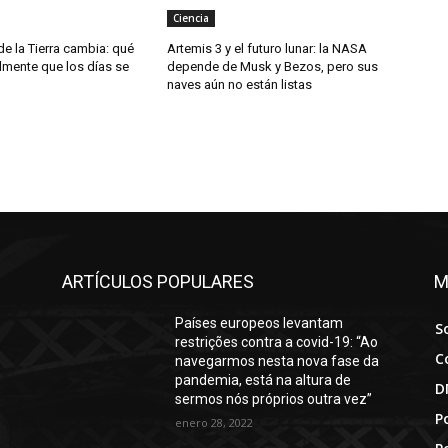
Ciencia
de la Tierra cambia: qué
Artemis 3 y el futuro lunar: la NASA
almente que los días se
depende de Musk y Bezos, pero sus
naves aún no están listas
ARTÍCULOS POPULARES
M
Países europeos levantam
S
restrições contra a covid-19: “Ao
C
navegarmos nesta nova fase da
pandemia, está na altura de
D
sermos nós próprios outra vez”
Po
enero 28, 2022