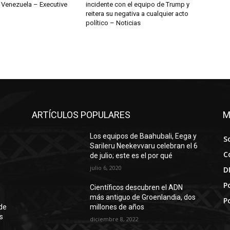
 Venezuela – Executive
incidente con el equipo de Trump y
reitera su negativa a cualquier acto
político – Noticias
ARTÍCULOS POPULARES
M
Los equipos de Baahubali, Eega y
S
Sarileru Neekevvaru celebran el 6
C
de julio; este es el por qué
julio 6, 2020
D
Po
Científicos descubren el ADN
más antiguo de Groenlandia, dos
P
de
millones de años
s
diciembre 8, 2022