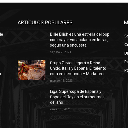
ARTÍCULOS POPULARES
M
de
Billie Eilish es una estrella del pop
S
con mayor vocabulario en letras,
C
según una encuesta
agosto 2, 2021
D
Po
Grupo Olivier llegará a Reino
Unido, Italia y España. El talento
P
u
está en demanda – Marketeer
marzo 15, 2023
Liga, Supercopa de España y
Copa del Rey en el primer mes
del año
enero 5, 2021