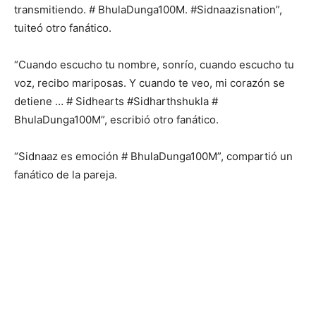
detiene … # Sidhearts #Sidharthshukla #
BhulaDunga100M”, escribió otro fanático.
“Sidnaaz es emoción # BhulaDunga100M”, compartió un
fanático de la pareja.