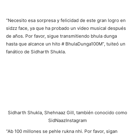
“Necesito esa sorpresa y felicidad de este gran logro en
sidzz face, ya que ha probado un video musical después
de años. Por favor, sigue transmitiendo bhula dunga
hasta que alcance un hito # BhulaDunga100M”, tuiteó un
fanático de Sidharth Shukla.
Sidharth Shukla, Shehnaaz Gill, también conocido como
SidNaaz
Instagram
“Ab 100 millones se pehle rukna nhi. Por favor, sigan
transmitiendo. # BhulaDunga100M. #Sidnaazisnation”,
tuiteó otro fanático.
“Cuando escucho tu nombre, sonrío, cuando escucho tu
voz, recibo mariposas. Y cuando te veo, mi corazón se