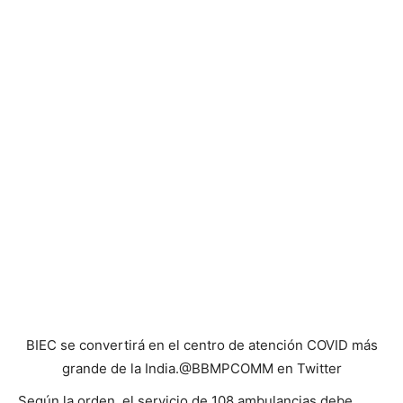
BIEC se convertirá en el centro de atención COVID más
grande de la India.
@BBMPCOMM en Twitter
Según la orden, el servicio de 108 ambulancias debe
trasladar a todos los pacientes con dificultad respiratoria
incluso cuando las pruebas COVID-19 aún no se han
determinado. “En tales casos, se aclara que los