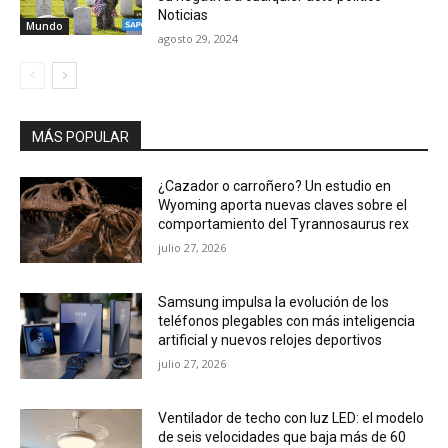
MÁS POPULAR
¿Cazador o carroñero? Un estudio en
Wyoming aporta nuevas claves sobre el
comportamiento del Tyrannosaurus rex
julio 27, 2026
Samsung impulsa la evolución de los
teléfonos plegables con más inteligencia
artificial y nuevos relojes deportivos
julio 27, 2026
Ventilador de techo con luz LED: el modelo
de seis velocidades que baja más de 60
euros durante la campaña de verano
julio 27, 2026
Denshattack!, el videojuego español de
batallas ferroviarias, llegará el 15 de julio a
PC y consolas