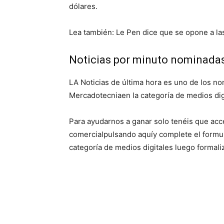
dólares.
Lea también: Le Pen dice que se opone a la
Noticias por minuto nominada
LA
Noticias de última hora
es uno de los no
Mercadotecnia
en la categoría de
medios dig
Para ayudarnos a ganar solo tenéis que acced
comercial
pulsando
aquí
y complete el formu
categoría de
medios digitales
luego formaliz