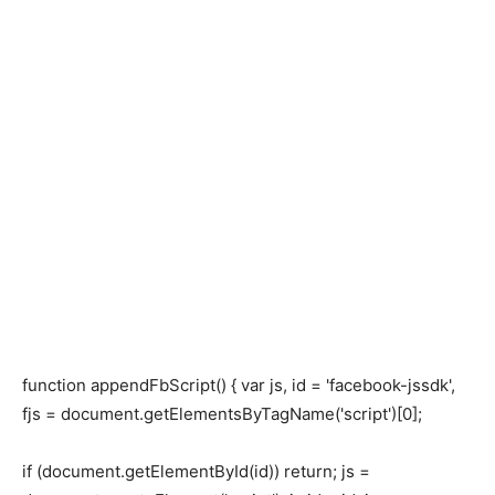
function appendFbScript() { var js, id = 'facebook-jssdk',
fjs = document.getElementsByTagName('script')[0];
if (document.getElementById(id)) return; js =