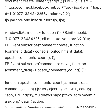
document.createElement('script'); js.id = id; js.src =
"https://connect.facebook.net/pt_PT/sdk.js#xfbml=1&appI
d=1101077133434225&version=v2.0";
fjs.parentNode.insertBefore(js, fjs);
window.fbAsyncInit = function () { FB.init({ appId:
'1101077133434225', xfbml: true, version: 'v2.0' });
FB.Event.subscribe('comment.create', function
(comment_data) { console.log(comment_data);
update_comments_count(); });
FB.Event.subscribe('comment.remove', function
(comment_data) { update_comments_count(); });
function update_comments_count(comment_data,
comment_action) { jQuery.ajax({ type: 'GET', dataType:
'json', url: 'https://multinews.sapo.pt/wp-admin/admin-
ajax.php', data: { action:
'clear_better_facebook_comments', post_id: '219059' },