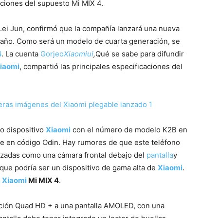
aciones del supuesto Mi MIX 4.
 Lei Jun, confirmó que la compañía lanzará una nueva
año. Como será un modelo de cuarta generación, se
4
. La cuenta
Gorjeo
Xiaomiui
,
Qué se sabe para difundir
iaomi
, compartió las principales especificaciones del
o dispositivo
Xiaomi
con el número de modelo K2B en
bre en código Odin. Hay rumores de que este teléfono
anzadas como una cámara frontal debajo del
pantalla
y
que podría ser un dispositivo de gama alta de
Xiaomi
.
o
Xiaomi
Mi MIX 4
.
ución Quad HD + a una pantalla AMOLED, con una