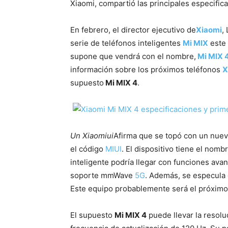
Xiaomi, compartió las principales especific
En febrero, el director ejecutivo de
Xiaomi
,
serie de teléfonos inteligentes
Mi MIX
este 
supone que vendrá con el nombre,
Mi MIX 
información sobre los próximos teléfonos
X
supuesto
Mi MIX 4
.
Un Xiaomiui
Afirma que se topó con un nuev
el código
MIUI
. El dispositivo tiene el nom
inteligente podría llegar con funciones av
soporte mmWave
5G
. Además, se especula 
Este equipo probablemente será el próxim
El supuesto
Mi MIX 4
puede llevar la resol