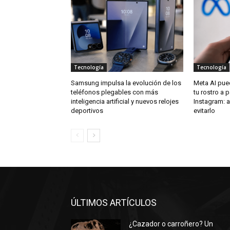
Tecnología
Tecnología
Samsung impulsa la evolución de los
Meta AI pue
teléfonos plegables con más
tu rostro a p
inteligencia artificial y nuevos relojes
Instagram: 
deportivos
evitarlo
ÚLTIMOS ARTÍCULOS
¿Cazador o carroñero? Un