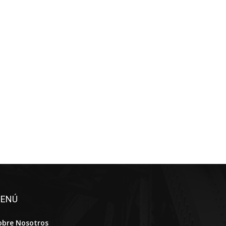
ENÚ
obre Nosotros