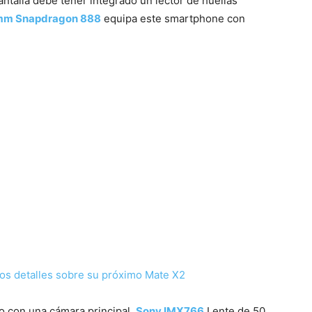
antalla debe tener integrado un lector de huellas
mm Snapdragon 888
equipa este smartphone con
os detalles sobre su próximo Mate X2
do con una cámara principal.
Sony IMX766
Lente de 50