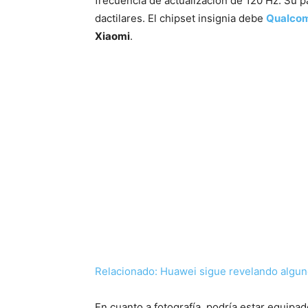
frecuencia de actualización de 120 Hz. Su p
dactilares. El chipset insignia debe
Qualco
Xiaomi
.
Relacionado:
Huawei sigue revelando algun
En cuanto a fotografía, podría estar equipa