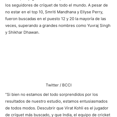
los seguidores de críquet de todo el mundo. A pesar de
no estar en el top 10, Smriti Mandhana y Ellyse Perry,
fueron buscadas en el puesto 12 y 20 la mayoría de las
veces, superando a grandes nombres como Yuvraj Singh
y Shikhar Dhawan.
Twitter / BCCI
“Si bien no estamos del todo sorprendidos por los
resultados de nuestro estudio, estamos entusiasmados
de todos modos. Descubrir que Virat Kohli es el jugador
de críquet más buscado, y que India, el equipo de cricket
más buscado, no es sorprendente, lo que sorprende es
que las mujeres que juegan al cricket están siendo
buscadas más a menudo que muchos de los hombres
mejor calificados “, dijo Fernando Angulo, Jefe de
Comunicaciones de SEMrush SEMrush.