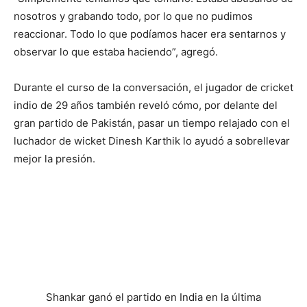
nosotros y grabando todo, por lo que no pudimos
reaccionar. Todo lo que podíamos hacer era sentarnos y
observar lo que estaba haciendo”, agregó.
Durante el curso de la conversación, el jugador de cricket
indio de 29 años también reveló cómo, por delante del
gran partido de Pakistán, pasar un tiempo relajado con el
luchador de wicket Dinesh Karthik lo ayudó a sobrellevar
mejor la presión.
Shankar ganó el partido en India en la última
vuelta.
Hagen Hopkins / Getty Images
“Es muy difícil para mí sentarme en una habitación y no
hacer nada”, dijo Shankar. “Quiero salir a tomar un café y
todo, y tenía a Dinesh Karthik conmigo. Así que los dos